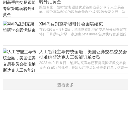
转外汇黄金
跟随专家，随时随地 跟随优质策略或是分享个人交易策
略，赚取高达50%的跟单者盈利分成*跟随专家交易，学
习如何高效获利！您可以选择加入跟单社区，追踪并复制
专家交易头寸，或分享个人
XM乌兹别克斯坦研讨会圆满结束
在8月26日和9月2日，乌兹别克斯坦的交易员分别齐聚在
塔什干和萨马尔罕，参加由Zeta Invest首席执行官兼创始
人Jamshid Karimov主持题为黄金交易创造稳定收益的精
彩研讨会。研讨
人工智能主导传统金融，美国证券交易委员会
批准纳斯达克人工智能订单类型
2023 年 9 月 8 日，纳斯达克宣布已获得美国证券交易委
员会 (SEC) 的批准，推出动态中点延长寿命订单，这是一
种由以下技术支持的交易订单类型：人工智能（AI）。这
是第一个由人工智能支
查看更多