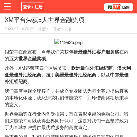
登录 / 注册
XM平台荣获5大世界金融奖项
首页
新闻
观点
货币
学院
2023-07-10 20:39
来源：
作者：佚名
平台
指标EA
书籍
视频
很荣幸在此宣布，今年我们荣获包括
最佳外汇客户服务奖
在内
的
五大世界金融奖项
。
此外，XM还荣获四个区域奖项：
欧洲最佳外汇
经纪商
、
澳大利
亚最佳外汇经纪商
、
拉丁美洲最佳外汇经纪商
，以及
中东最佳
外汇经纪商
。
我们高度重视全球客户，并成立专业团队为每个客户提供真实
的本地化体验，获此殊荣我们倍感荣幸，并珍惜此奖项所秉承
的意义。
世界金融奖在行业内备受推崇，旨在表彰卓越的金融公司。我
们深感荣幸可以获得业界同行认可，这是对我们一直坚持致力
于为全球客户提供最优质服务的高度肯定。
最重要的是，我们由衷感谢所有选择并持续信任我们的交易