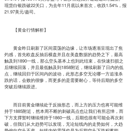
现货白银跌破22关口，为去年11月底以来首次，收跌1.54%，报
21.97美元/盎司。
【黄金行情解析】
黄金昨日刷新了区间震荡的边缘，让市场逐渐呈现出了焦
灼感，首先欧盘反抽后横盘并且在美盘数据的趋势之下，最高
触及到1890一线，那么空头基本上也到此结束，在快速扫损之
后继续回落，并且最低触及到1858附近，继续刷新了日内的低
点，继续回归于区间内的波动，此形态多空无论哪一方追涨杀
跌的话，会败的很惨，而更多的是需要耐心，等待后期的多空
突破后继续跟进。
而目前黄金继续处于反抽形态，而上方的压力也将可能维
持于1885附近，然本周不断的刺破高点也让我们有所忌惮，而
下方支撑暂时继续维持于1860一线，后期也很有可能会再次刺
破，但我们从大趋势可以发现，无论短线内的走势如何，大趋
势偏向空头不变，短线内的震荡也是为后期空头下跌积蓄能