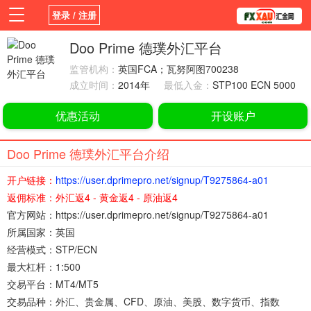
登录 / 注册
首页
新闻
观点
货币
学院
Doo Prime 德璞外汇平台
监管机构：
英国FCA；瓦努阿图700238
平台
指标EA
书籍
视频
成立时间：
2014年
最低入金：
STP100 ECN 5000
优惠活动
开设账户
Doo Prime 德璞外汇平台介绍
开户链接：
https://user.dprimepro.net/signup/T9275864-a01
返佣标准：外汇返4 - 黄金返4 - 原油返4
官方网站：
https://user.dprimepro.net/signup/T9275864-a01
所属国家：
英国
经营模式：
STP/ECN
最大杠杆：
1:500
交易平台：
MT4/MT5
交易品种：
外汇、贵金属、CFD、原油、美股、数字货币、指数